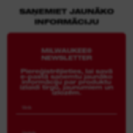
SAŅEMIET JAUNĀKO
INFORMĀCIJU
MILWAUKEE®
NEWSLETTER
Piereģistrējieties, lai savā
e-pastā saņemtu jaunāko
informāciju par produktu
izlaidi tirgū, jaunumiem un
izlozēm.