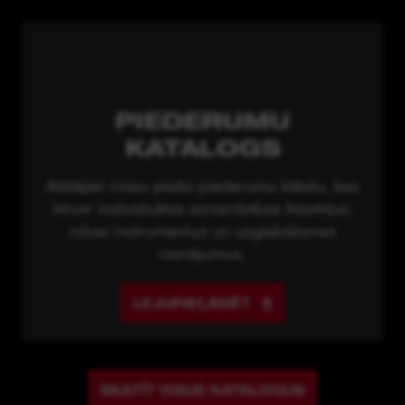
PIEDERUMU
KATALOGS
Atklājiet mūsu plašo piederumu klāstu, kas
ietver individuālos aizsardzības līdzekļus,
rokas instrumentus un uzglabāšanas
risinājumus.
LEJUPIELĀDĒT
SKATĪT VISUS KATALOGUS