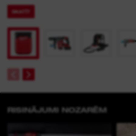
SKATĪT
RISINĀJUMI NOZARĒM