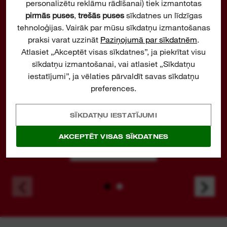
personalizētu reklāmu rādīšanai) tiek izmantotas
pirmās puses
,
trešās puses
sīkdatnes un līdzīgas
tehnoloģijas. Vairāk par mūsu sīkdatņu izmantošanas
praksi varat uzzināt
Paziņojumā par sīkdatnēm
.
Atlasiet „Akceptēt visas sīkdatnes”, ja piekrītat visu
PRODUKTA
sīkdatņu izmantošanai, vai atlasiet „Sīkdatņu
REĢISTRĒŠANA
iestatījumi”, ja vēlaties pārvaldīt savas sīkdatņu
preferences.
Vienkārši reģistrējiet instrumentu tiešsaistē,
lai saņemtu ražotāja pagarināto 3 gadu
SĪKDATŅU IESTATĪJUMI
garantiju.
AKCEPTĒT VISAS SĪKDATNES
UZZINĀT VAIRĀK