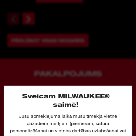
PĀRLŪKOT VISAS NOZARES
PAKALPOJUMS
Sveicam MILWAUKEE®
saimē!
Jūsu apmeklējuma laikā mūsu tīmekļa vietnē
dažādiem mērķiem (piemēram, satura
personalizēšanai un vietnes darbības uzlabošanai vai