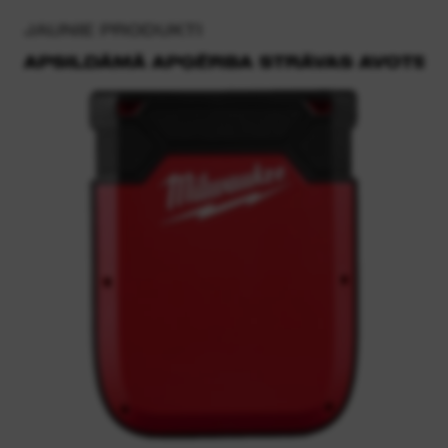
JAUNIE PRODUKTI
APSILDĀMĀ APĢĒRBA STRĀVAS AVOTS