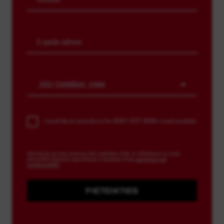
JŪSU DARBĪBAS JOMA
I would like to subscribe to the HEAVY DUTY NEWS e-mail newsletter
Informācija par jūsu personas datu apstrādes veidu un atteikšanos no mūsu
informatīvā izdevuma saņemšanas ir atrodama mūsu
paziņojumā par
konfidencialitāti
PIETEIKTIES