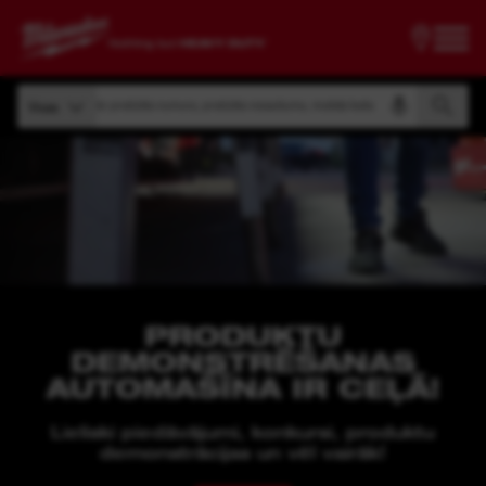
Meklēt pēc produkta numura, produkta nosaukuma, modeļa koda
Visas
Meklēt pēc produkta numura, produkta nosaukuma, modeļa koda
Visas
PRODUKTU
DEMONSTRĒŠANAS
AUTOMAŠĪNA IR CEĻĀ!
Lieliski piedāvājumi, konkursi, produktu
demonstrācijas un vēl vairāk!