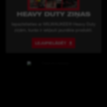
HEAVY DUTY ZIŅAS
Iepazīstieties ar MILWAUKEE® Heavy Duty
ziņām, kurās ir iekļauti jaunākie produkti.
LEJUPIELĀDĒT