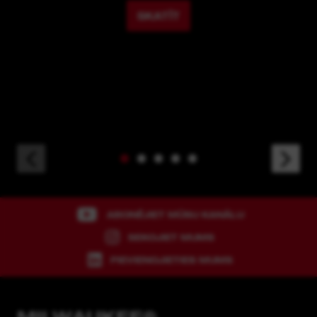
SKATĪT
ABONĒJIET MŪSU KANĀLU
SEKOJIET MUMS
PIEVIENOJIETIES MUMS
MILWAUKEE®