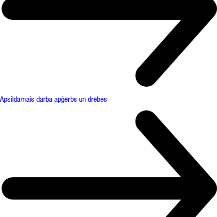
Apsildāmais darba apģērbs un drēbes