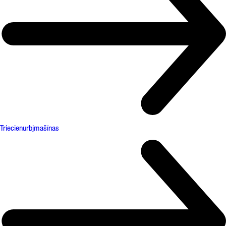
Triecienurbjmašīnas