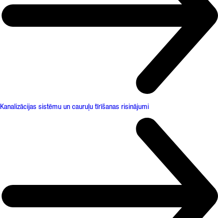
Kanalizācijas sistēmu un cauruļu tīrīšanas risinājumi