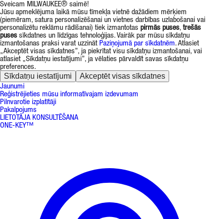
Sveicam MILWAUKEE® saimē!
Jūsu apmeklējuma laikā mūsu tīmekļa vietnē dažādiem mērķiem
(piemēram, satura personalizēšanai un vietnes darbības uzlabošanai vai
personalizētu reklāmu rādīšanai) tiek izmantotas
pirmās puses
,
trešās
puses
sīkdatnes un līdzīgas tehnoloģijas. Vairāk par mūsu sīkdatņu
izmantošanas praksi varat uzzināt
Paziņojumā par sīkdatnēm
. Atlasiet
„Akceptēt visas sīkdatnes”, ja piekrītat visu sīkdatņu izmantošanai, vai
atlasiet „Sīkdatņu iestatījumi”, ja vēlaties pārvaldīt savas sīkdatņu
preferences.
Sīkdatņu iestatījumi
Akceptēt visas sīkdatnes
Jaunumi
Reģistrējieties mūsu informatīvajam izdevumam
Pilnvarotie izplatītāji
Pakalpojums
LIETOTĀJA KONSULTĒŠANA
ONE-KEY™