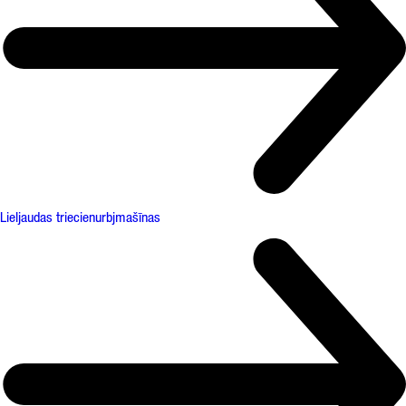
Lieljaudas triecienurbjmašīnas