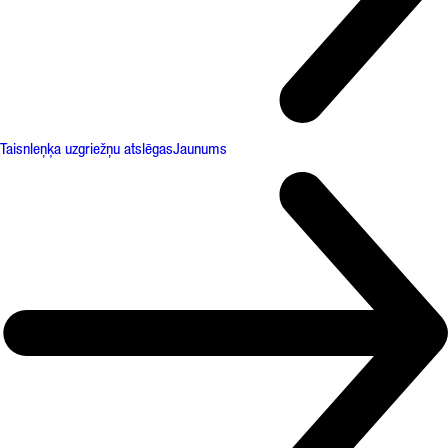
Taisnleņķa uzgriežņu atslēgas
Jaunums