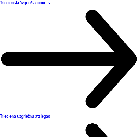
Triecienskrūvgrieži
Jaunums
Trieciena uzgriežņu atslēgas