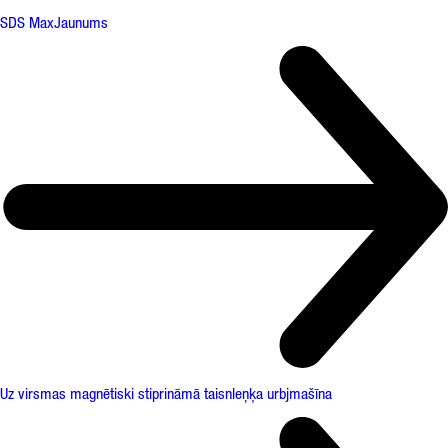
SDS Max
Jaunums
Uz virsmas magnētiski stiprināmā taisnleņķa urbjmašīna