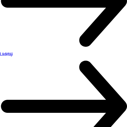
Lādētāji