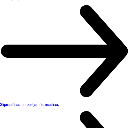
Slīpmašīnas un pulējamās mašīnas