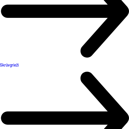
Skrūvgrieži