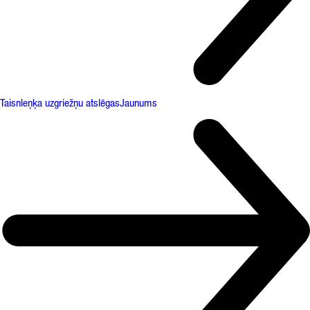
Taisnleņķa uzgriežņu atslēgas
Jaunums