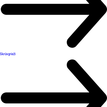
Skrūvgrieži