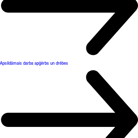
Apsildāmais darba apģērbs un drēbes