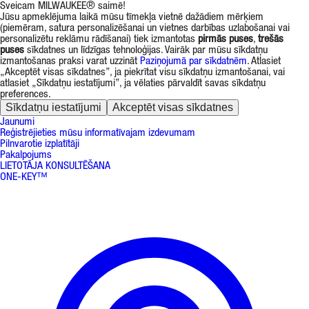
Sveicam MILWAUKEE® saimē!
Jūsu apmeklējuma laikā mūsu tīmekļa vietnē dažādiem mērķiem
(piemēram, satura personalizēšanai un vietnes darbības uzlabošanai vai
personalizētu reklāmu rādīšanai) tiek izmantotas
pirmās puses
,
trešās
puses
sīkdatnes un līdzīgas tehnoloģijas. Vairāk par mūsu sīkdatņu
izmantošanas praksi varat uzzināt
Paziņojumā par sīkdatnēm
. Atlasiet
„Akceptēt visas sīkdatnes”, ja piekrītat visu sīkdatņu izmantošanai, vai
atlasiet „Sīkdatņu iestatījumi”, ja vēlaties pārvaldīt savas sīkdatņu
preferences.
Sīkdatņu iestatījumi
Akceptēt visas sīkdatnes
Jaunumi
Reģistrējieties mūsu informatīvajam izdevumam
Pilnvarotie izplatītāji
Pakalpojums
LIETOTĀJA KONSULTĒŠANA
ONE-KEY™