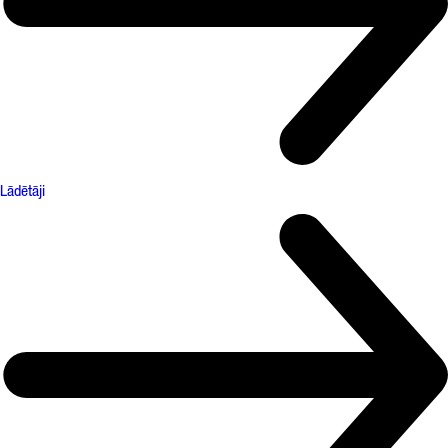
Lādētāji