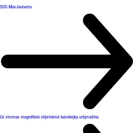
SDS Max
Jaunums
Uz virsmas magnētiski stiprināmā taisnleņķa urbjmašīna