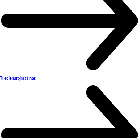
Triecienurbjmašīnas