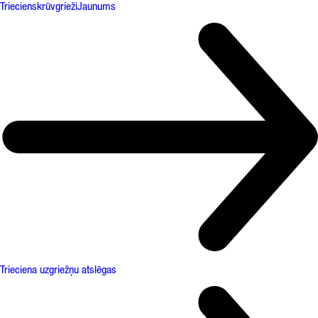
Triecienskrūvgrieži
Jaunums
Trieciena uzgriežņu atslēgas