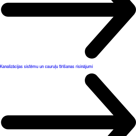
Kanalizācijas sistēmu un cauruļu tīrīšanas risinājumi