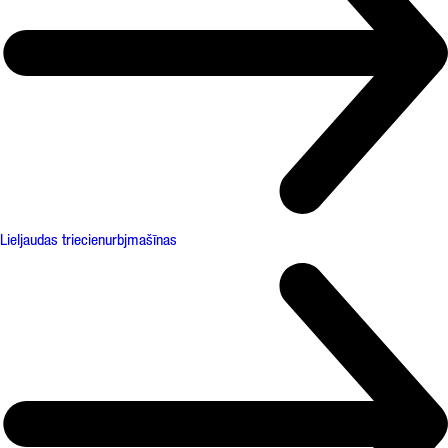
Lieljaudas triecienurbjmašīnas