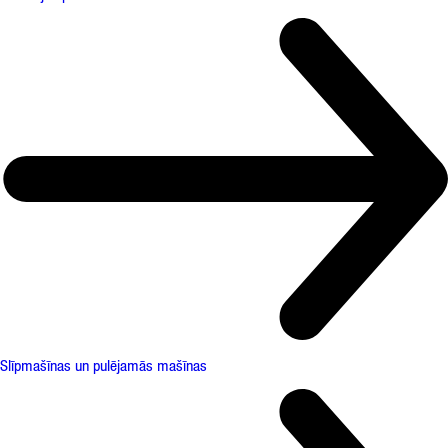
Slīpmašīnas un pulējamās mašīnas