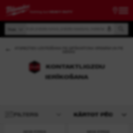
Meklēt pēc produkta numura, produkta nosaukuma, modeļa koda
Visas
Meklēt pēc produkta numura, produkta nosaukuma, modeļa koda
Visas
ATGRIEZTIES UZSTĀDĪŠANA PIE ĢIPŠKARTONA VIRSMĀM UN PIE
SIENAS
KONTAKTLIGZDU
IERĪKOŠANA
FILTERS
KĀRTOT PĒC
M18 FPD3
M12 FPD2