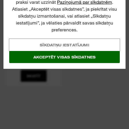
praksi varat uzzināt
Paziņojumā par sīkdatnēm
.
Atlasiet „Akceptēt visas sīkdatnes”, ja piekrītat visu
sīkdatņu izmantošanai, vai atlasiet „Sīkdatņu
iestatījumi”, ja vēlaties pārvaldīt savas sīkdatņu
preferences.
SĪKDATŅU IESTATĪJUMI
BETONA SUPER URBJI
- AR APAĻU
AKCEPTĒT VISAS SĪKDATNES
STIPRINĀJUMU - DIN
8039
SKATĪT