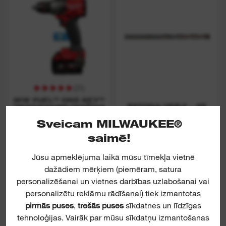
(
31
)
M18 FUEL™ ONE-KEY™
BETONA URBJI - AR
TRIECIENURBJMAŠĪNA
APAĻU KĀTIŅU - DIN
8039
Sveicam MILWAUKEE®
saimē!
SKATĪT
SKATĪT
Jūsu apmeklējuma laikā mūsu tīmekļa vietnē
dažādiem mērķiem (piemēram, satura
Concrete Super Drills -
personalizēšanai un vietnes darbības uzlabošanai vai
round shank / DIN 8039
personalizētu reklāmu rādīšanai) tiek izmantotas
pirmās puses
,
trešās puses
sīkdatnes un līdzīgas
tehnoloģijas. Vairāk par mūsu sīkdatņu izmantošanas