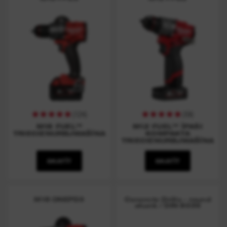
(
124
)
(
59
)
M18 FUEL™
M12 FUEL™ ĪPAŠI
TRIECIENURBJMAŠĪNA
KOMPAKTA
TRIECIENURBJMAŠĪNA
SKATĪT
SKATĪT
M18 ONEPD3
Concrete Drills - round
shank / DIN 8039