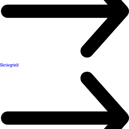
Skrūvgrieži