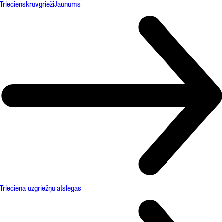
Triecienskrūvgrieži
Jaunums
Trieciena uzgriežņu atslēgas