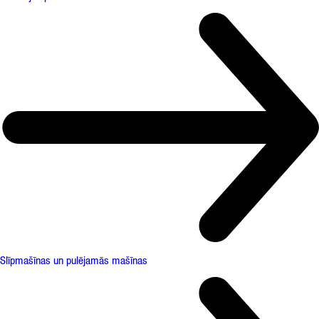
Slīpmašīnas un pulējamās mašīnas