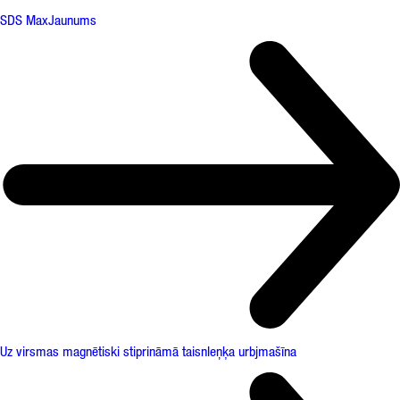
SDS Max
Jaunums
Uz virsmas magnētiski stiprināmā taisnleņķa urbjmašīna