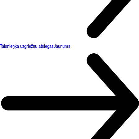
Taisnleņķa uzgriežņu atslēgas
Jaunums