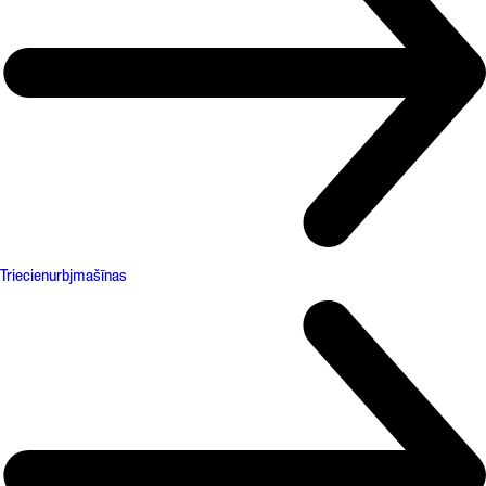
Triecienurbjmašīnas