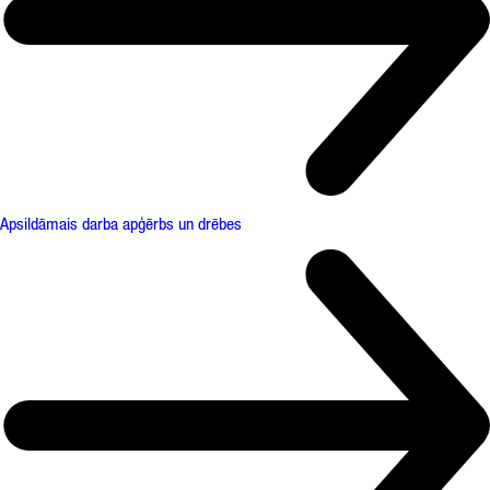
Apsildāmais darba apģērbs un drēbes