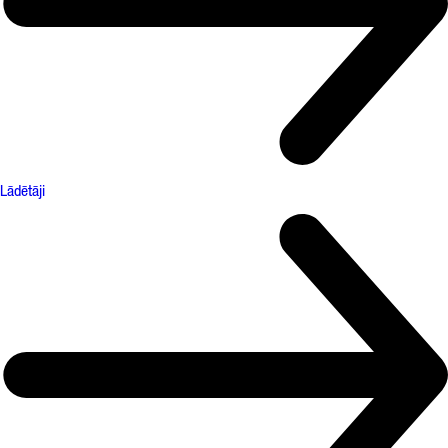
Lādētāji