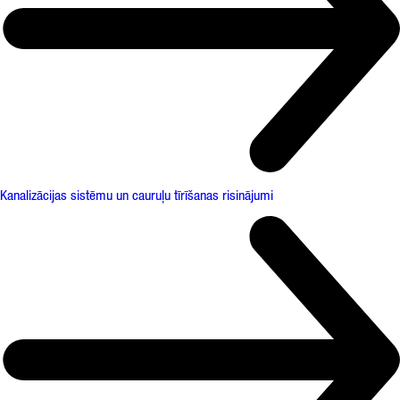
Kanalizācijas sistēmu un cauruļu tīrīšanas risinājumi