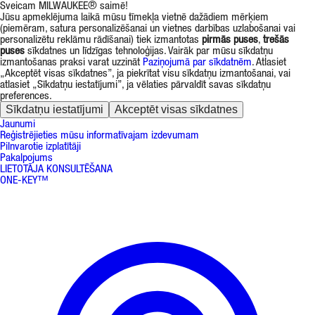
Sveicam MILWAUKEE® saimē!
Jūsu apmeklējuma laikā mūsu tīmekļa vietnē dažādiem mērķiem
(piemēram, satura personalizēšanai un vietnes darbības uzlabošanai vai
personalizētu reklāmu rādīšanai) tiek izmantotas
pirmās puses
,
trešās
puses
sīkdatnes un līdzīgas tehnoloģijas. Vairāk par mūsu sīkdatņu
izmantošanas praksi varat uzzināt
Paziņojumā par sīkdatnēm
. Atlasiet
„Akceptēt visas sīkdatnes”, ja piekrītat visu sīkdatņu izmantošanai, vai
atlasiet „Sīkdatņu iestatījumi”, ja vēlaties pārvaldīt savas sīkdatņu
preferences.
Sīkdatņu iestatījumi
Akceptēt visas sīkdatnes
Jaunumi
Reģistrējieties mūsu informatīvajam izdevumam
Pilnvarotie izplatītāji
Pakalpojums
LIETOTĀJA KONSULTĒŠANA
ONE-KEY™