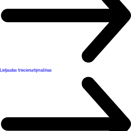
Lieljaudas triecienurbjmašīnas