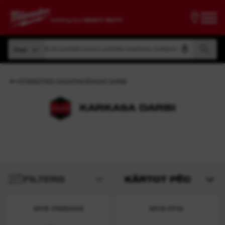
Meklēt pēc produkta numura, produkta nosaukuma, modeļa koda
Visas
Meklēt pēc produkta numura, produkta nosaukuma, modeļa koda
Visas
ATGRIEZTIES SAGATAVOŠANAS DARBI
KARKASA DARBI
FILTERS
KĀRTOT PĒC
M18 FMS305
M18 FFN