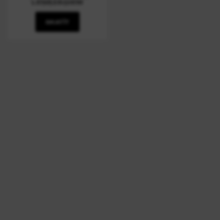
LEŅĶZĀĢIEM
SKATĪT