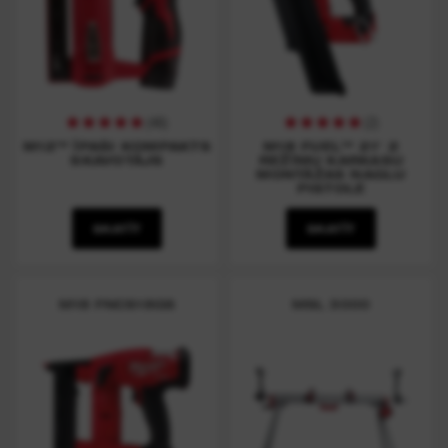
(
46
)
(
2
)
M12™ ĪPAŠI KOMPAKTS
M18 FUEL™ 21° 2
SKAVOTĀJS
REŽĪMU KARKASU
MONTĀŽAS NAGLU
PISTOLE
SKATĪT
SKATĪT
M18 FNCS18GS
MSL 3000