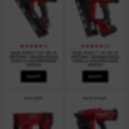
(
8
)
(
23
)
M18 FUEL™ 15 GA 2
M18 FUEL™ 16 GA 2
REŽĪMU TAISNLEŅĶA
REŽĪMU TAISNLEŅĶA
NAGLU IEDZĪŠANAS
NAGLU IEDZĪŠANAS
IERĪCE
IERĪCE
SKATĪT
SKATĪT
M12 BST
M18 FFN21