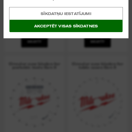
(
3
)
SĪKDATŅU IESTATĪJUMI
PAPLAŠINĀTĀ KASETE
LEŅĶZĀĢA STATĪVS,
M18 FUEL™ KARKASU
PAGARINĀMS LĪDZ 2,5
MONTĒŠANAS NAGLU
M
AKCEPTĒT VISAS SĪKDATNES
PISTOLEI
SKATĪT
SKATĪT
Circular saw blades for
Circular saw blades for
portable tools Gen II
table saws Gen II