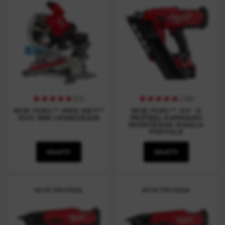
(
21
)
(
150
)
M18 FUEL™ ONE-KEY™
M18 FUEL™ 34° 2
305 MM LEŅĶZĀĢIS
REŽĪMU KARKASU
MONTĀŽAS NAGLU
PISTOLE
SKATĪT
SKATĪT
M18 FN15GA
M18 FN16GA