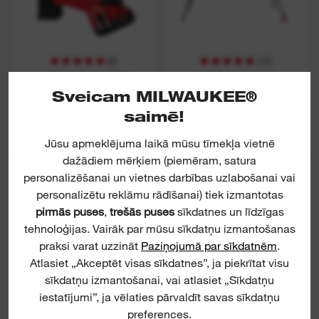
(
8
)
(
12
)
M18 FUEL™ 2 REŽĪMU
LEŅĶZĀĢA STATĪVS,
ŠAURO SKAVU
PAGARINĀMS LĪDZ 3 M
Sveicam MILWAUKEE®
SKAVOTĀJS
saimē!
SKATĪT
SKATĪT
Jūsu apmeklējuma laikā mūsu tīmekļa vietnē
dažādiem mērķiem (piemēram, satura
personalizēšanai un vietnes darbības uzlabošanai vai
FNA
MSL 2000
personalizētu reklāmu rādīšanai) tiek izmantotas
pirmās puses
,
trešās puses
sīkdatnes un līdzīgas
tehnoloģijas. Vairāk par mūsu sīkdatņu izmantošanas
praksi varat uzzināt
Paziņojumā par sīkdatnēm
.
Atlasiet „Akceptēt visas sīkdatnes”, ja piekrītat visu
sīkdatņu izmantošanai, vai atlasiet „Sīkdatņu
iestatījumi”, ja vēlaties pārvaldīt savas sīkdatņu
preferences.