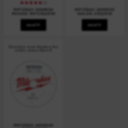
(
1
)
RIPZĀĢU ASMEŅI
RIPZĀĢU ASMEŅI
ROKAS RIPZĀĢIEM
GALDA ZĀĢIEM
SKATĪT
SKATĪT
Circular saw blades for
mitre saws Gen II
RIPZĀĢU ASMEŅI