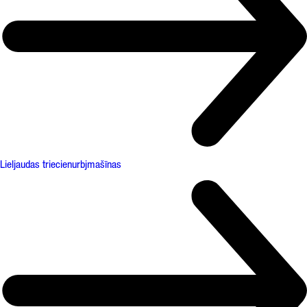
Lieljaudas triecienurbjmašīnas