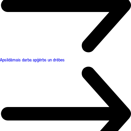
Apsildāmais darba apģērbs un drēbes