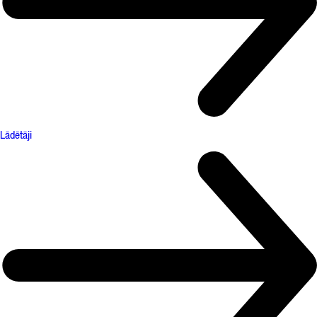
Lādētāji