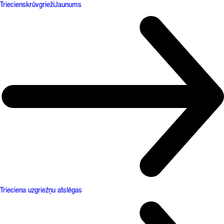
Triecienskrūvgrieži
Jaunums
Trieciena uzgriežņu atslēgas