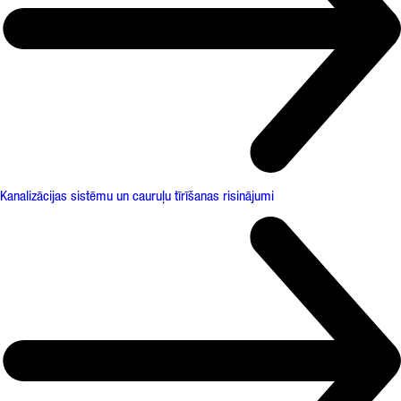
Kanalizācijas sistēmu un cauruļu tīrīšanas risinājumi