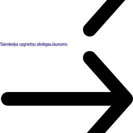
Taisnleņķa uzgriežņu atslēgas
Jaunums