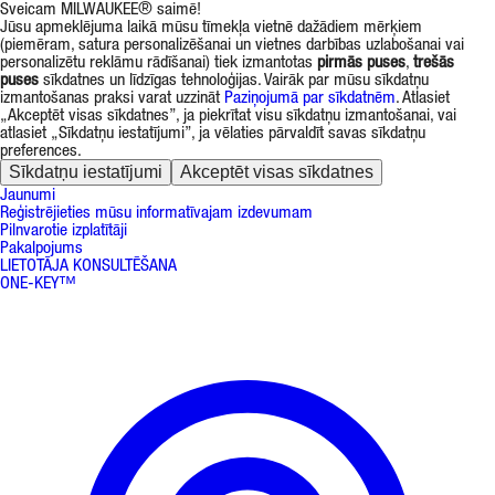
Sveicam MILWAUKEE® saimē!
Jūsu apmeklējuma laikā mūsu tīmekļa vietnē dažādiem mērķiem
(piemēram, satura personalizēšanai un vietnes darbības uzlabošanai vai
personalizētu reklāmu rādīšanai) tiek izmantotas
pirmās puses
,
trešās
puses
sīkdatnes un līdzīgas tehnoloģijas. Vairāk par mūsu sīkdatņu
izmantošanas praksi varat uzzināt
Paziņojumā par sīkdatnēm
. Atlasiet
„Akceptēt visas sīkdatnes”, ja piekrītat visu sīkdatņu izmantošanai, vai
atlasiet „Sīkdatņu iestatījumi”, ja vēlaties pārvaldīt savas sīkdatņu
preferences.
Sīkdatņu iestatījumi
Akceptēt visas sīkdatnes
Jaunumi
Reģistrējieties mūsu informatīvajam izdevumam
Pilnvarotie izplatītāji
Pakalpojums
LIETOTĀJA KONSULTĒŠANA
ONE-KEY™