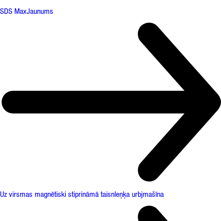
SDS Max
Jaunums
Uz virsmas magnētiski stiprināmā taisnleņķa urbjmašīna