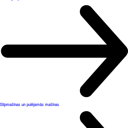
Slīpmašīnas un pulējamās mašīnas