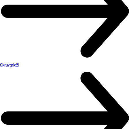
Skrūvgrieži