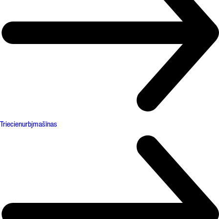
Triecienurbjmašīnas