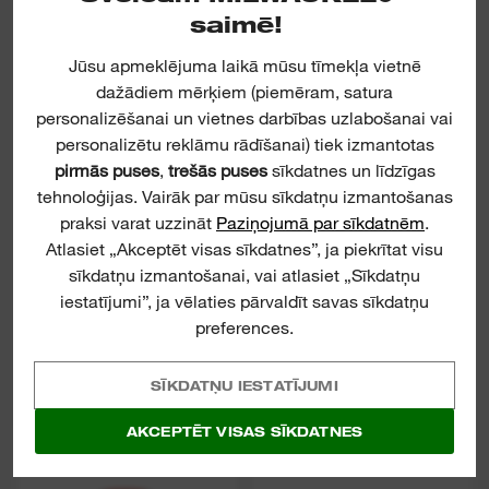
saimē!
2267-40
LMP
Jūsu apmeklējuma laikā mūsu tīmekļa vietnē
dažādiem mērķiem (piemēram, satura
personalizēšanai un vietnes darbības uzlabošanai vai
personalizētu reklāmu rādīšanai) tiek izmantotas
pirmās puses
,
trešās puses
sīkdatnes un līdzīgas
tehnoloģijas. Vairāk par mūsu sīkdatņu izmantošanas
praksi varat uzzināt
Paziņojumā par sīkdatnēm
.
Atlasiet „Akceptēt visas sīkdatnes”, ja piekrītat visu
(
1
)
sīkdatņu izmantošanai, vai atlasiet „Sīkdatņu
10:1 INFRASARKANĀ
3,6 M
iestatījumi”, ja vēlaties pārvaldīt savas sīkdatņu
TEMP-GUN™
TELESKOPISKAIS
preferences.
TERMOKAMERA
LĀZERA KĀTS
SKATĪT
SKATĪT
SĪKDATŅU IESTATĪJUMI
AKCEPTĒT VISAS SĪKDATNES
LDM 50
LDM 45