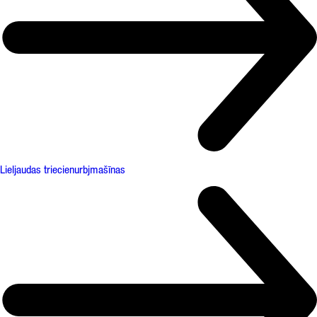
Lieljaudas triecienurbjmašīnas