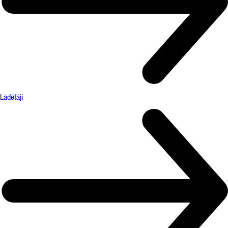
Lādētāji