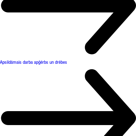
Apsildāmais darba apģērbs un drēbes