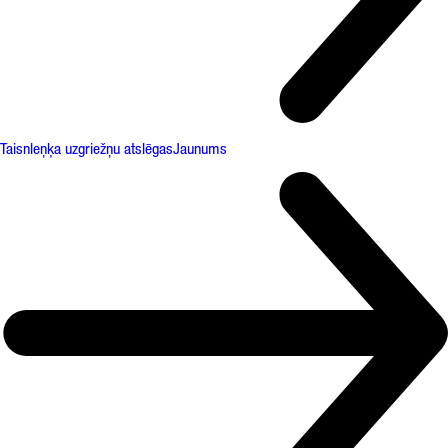
Taisnleņķa uzgriežņu atslēgas
Jaunums