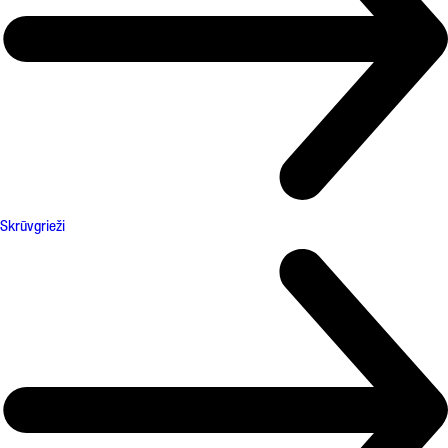
Skrūvgrieži