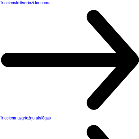
Triecienskrūvgrieži
Jaunums
Trieciena uzgriežņu atslēgas