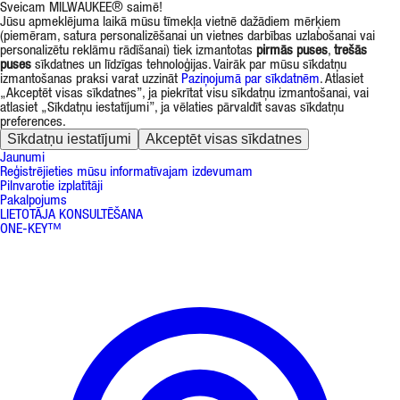
Sveicam MILWAUKEE® saimē!
Jūsu apmeklējuma laikā mūsu tīmekļa vietnē dažādiem mērķiem
(piemēram, satura personalizēšanai un vietnes darbības uzlabošanai vai
personalizētu reklāmu rādīšanai) tiek izmantotas
pirmās puses
,
trešās
puses
sīkdatnes un līdzīgas tehnoloģijas. Vairāk par mūsu sīkdatņu
izmantošanas praksi varat uzzināt
Paziņojumā par sīkdatnēm
. Atlasiet
„Akceptēt visas sīkdatnes”, ja piekrītat visu sīkdatņu izmantošanai, vai
atlasiet „Sīkdatņu iestatījumi”, ja vēlaties pārvaldīt savas sīkdatņu
preferences.
Sīkdatņu iestatījumi
Akceptēt visas sīkdatnes
Jaunumi
Reģistrējieties mūsu informatīvajam izdevumam
Pilnvarotie izplatītāji
Pakalpojums
LIETOTĀJA KONSULTĒŠANA
ONE-KEY™