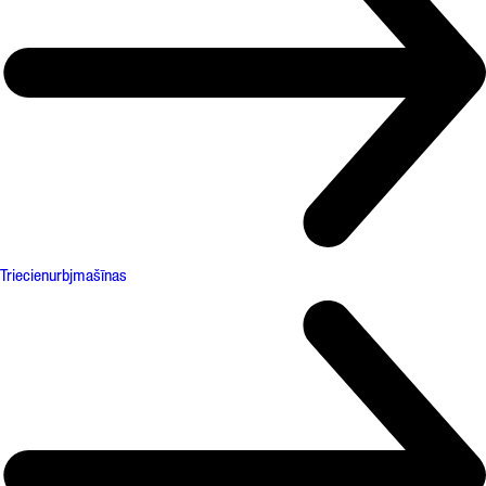
Triecienurbjmašīnas