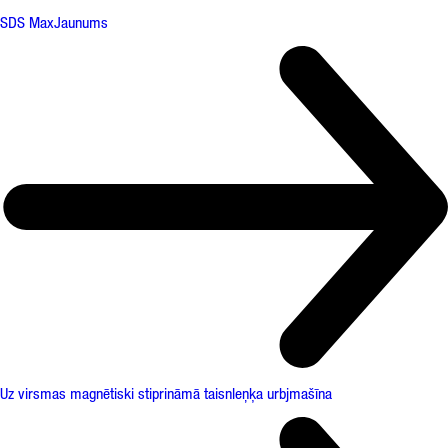
SDS Max
Jaunums
Uz virsmas magnētiski stiprināmā taisnleņķa urbjmašīna