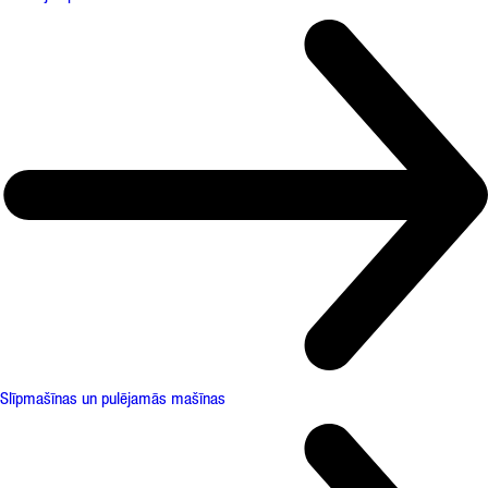
Slīpmašīnas un pulējamās mašīnas