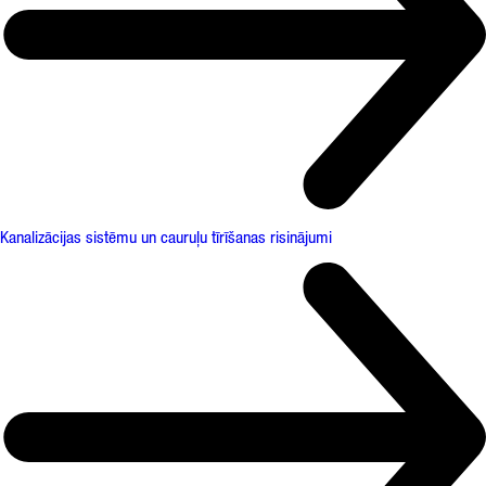
Kanalizācijas sistēmu un cauruļu tīrīšanas risinājumi