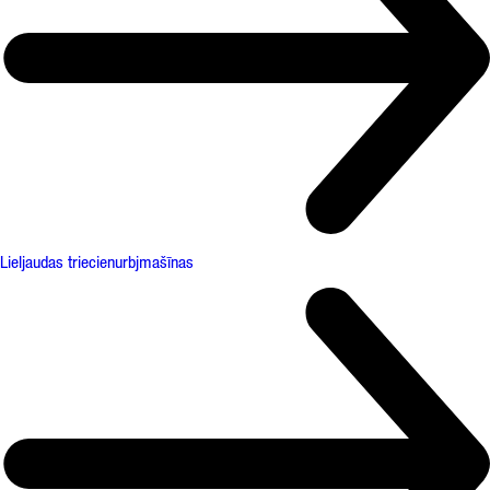
Lieljaudas triecienurbjmašīnas