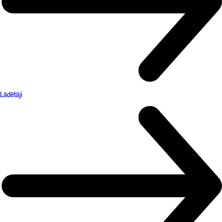
Lādētāji