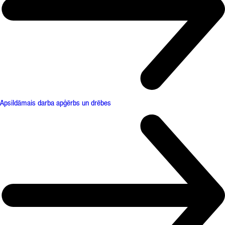
Apsildāmais darba apģērbs un drēbes