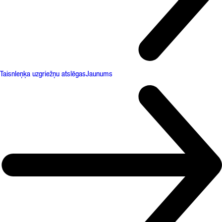
Taisnleņķa uzgriežņu atslēgas
Jaunums