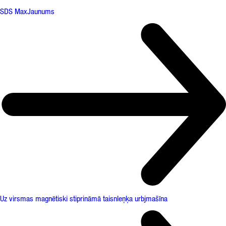
SDS Max
Jaunums
Uz virsmas magnētiski stiprināmā taisnleņķa urbjmašīna