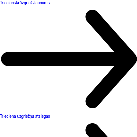
Triecienskrūvgrieži
Jaunums
Trieciena uzgriežņu atslēgas