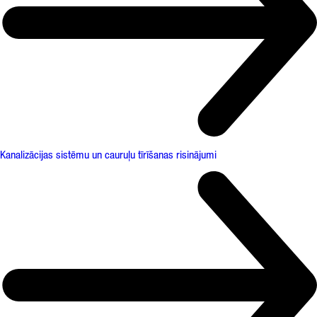
Kanalizācijas sistēmu un cauruļu tīrīšanas risinājumi