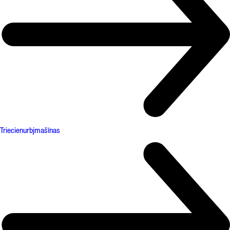
Triecienurbjmašīnas