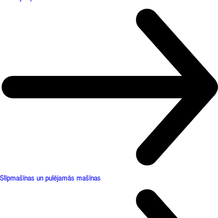
Slīpmašīnas un pulējamās mašīnas