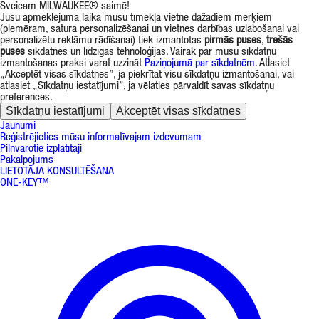
Sveicam MILWAUKEE® saimē!
Jūsu apmeklējuma laikā mūsu tīmekļa vietnē dažādiem mērķiem
(piemēram, satura personalizēšanai un vietnes darbības uzlabošanai vai
personalizētu reklāmu rādīšanai) tiek izmantotas
pirmās puses
,
trešās
puses
sīkdatnes un līdzīgas tehnoloģijas. Vairāk par mūsu sīkdatņu
izmantošanas praksi varat uzzināt
Paziņojumā par sīkdatnēm
. Atlasiet
„Akceptēt visas sīkdatnes”, ja piekrītat visu sīkdatņu izmantošanai, vai
atlasiet „Sīkdatņu iestatījumi”, ja vēlaties pārvaldīt savas sīkdatņu
preferences.
Sīkdatņu iestatījumi
Akceptēt visas sīkdatnes
Jaunumi
Reģistrējieties mūsu informatīvajam izdevumam
Pilnvarotie izplatītāji
Pakalpojums
LIETOTĀJA KONSULTĒŠANA
ONE-KEY™