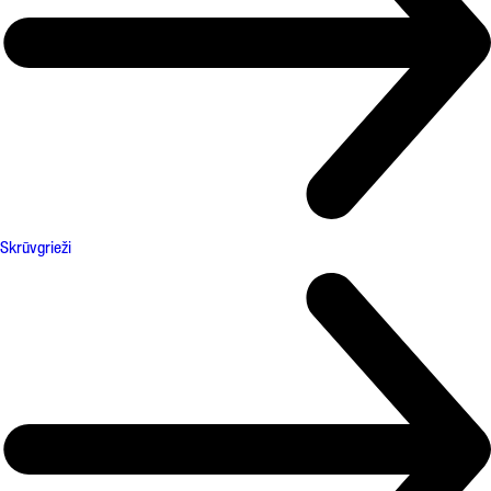
Skrūvgrieži