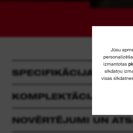
Jūsu apme
personalizēša
izmantotas
pi
SPECIFIKĀCIJA
sīkdatņu izm
visas sīkdatnes
KOMPLEKTĀCIJA
NOVĒRTĒJUMI UN AT