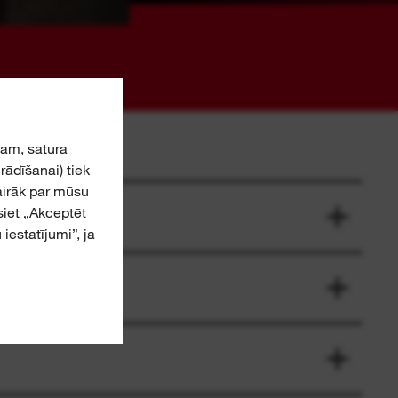
am, satura
ādīšanai) tiek
airāk par mūsu
asiet „Akceptēt
iestatījumi”, ja