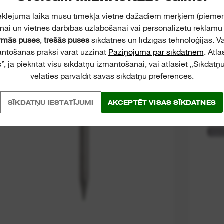
klējuma laikā mūsu tīmekļa vietnē dažādiem mērķiem (piemēr
nai un vietnes darbības uzlabošanai vai personalizētu reklāmu r
rmās puses
,
trešās puses
sīkdatnes un līdzīgas tehnoloģijas. V
30 mm Pointed Chisel
antošanas praksi varat uzzināt
Paziņojumā par sīkdatnēm
. Atl
”, ja piekrītat visu sīkdatņu izmantošanai, vai atlasiet „Sīkdatņu 
vēlaties pārvaldīt savas sīkdatņu preferences.
SĪKDATŅU IESTATĪJUMI
AKCEPTĒT VISAS SĪKDATNES