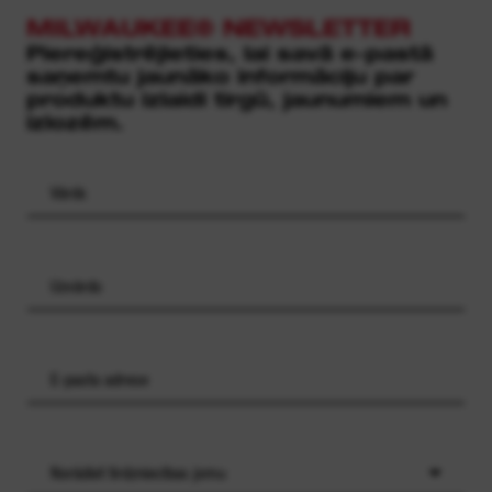
MILWAUKEE® NEWSLETTER
Piereģistrējieties, lai savā e-pastā
saņemtu jaunāko informāciju par
produktu izlaidi tirgū, jaunumiem un
izlozēm.
Norādiet tirdzniecības jomu