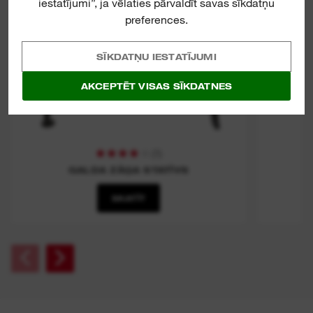
iestatījumi”, ja vēlaties pārvaldīt savas sīkdatņu
preferences.
SĪKDATŅU IESTATĪJUMI
AKCEPTĒT VISAS SĪKDATNES
(
1
)
GALDA ZĀĢA STATĪVS
SKATĪT