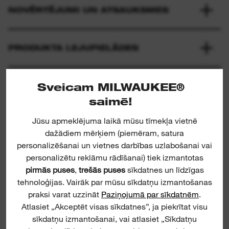
NOVĒRTĒJUMI UN ATSAUKSMES
PRODUKTA LEJUPIELĀDES
Sveicam MILWAUKEE®
saimē!
Jūsu apmeklējuma laikā mūsu tīmekļa vietnē
dažādiem mērķiem (piemēram, satura
personalizēšanai un vietnes darbības uzlabošanai vai
TSS 1000
personalizētu reklāmu rādīšanai) tiek izmantotas
pirmās puses
,
trešās puses
sīkdatnes un līdzīgas
tehnoloģijas. Vairāk par mūsu sīkdatņu izmantošanas
P
praksi varat uzzināt
Paziņojumā par sīkdatnēm
.
Atlasiet „Akceptēt visas sīkdatnes”, ja piekrītat visu
sīkdatņu izmantošanai, vai atlasiet „Sīkdatņu