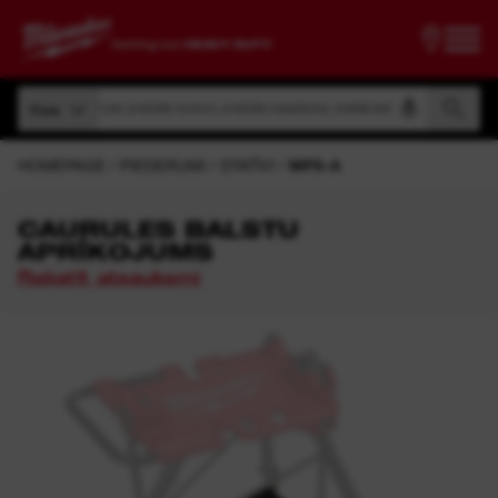
Meklēt pēc produkta numura, produkta nosaukuma, modeļa koda
Visas
Meklēt pēc produkta numura, produkta nosaukuma, modeļa koda
Visas
HOMEPAGE
PIEDERUMI
STATĪVI
MPS-A
CAURULES BALSTU
APRĪKOJUMS
Rakstīt atsauksmi