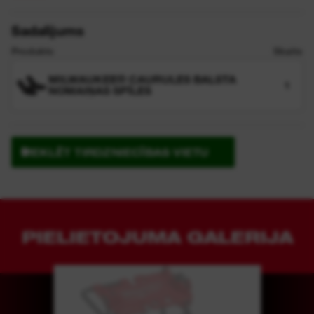
Sadalījums
Produkts
Skaits
MILWAUKEE® CAURULES BALSTA
1
NOMAIŅAS SPĪLES
MEKLĒT TIRDZNIECĪBAS VIETU
PIELIETOJUMA GALERIJA