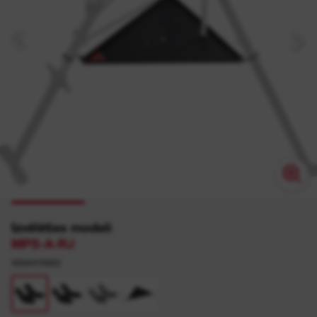
Izvēlēties modeli
MPS-A-RJ
4932478923