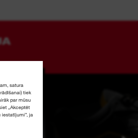
JA
am, satura
ādīšanai) tiek
airāk par mūsu
asiet „Akceptēt
iestatījumi”, ja