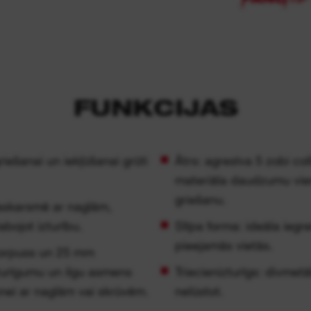
FUNKCIJAS
ešanai un iekļūšanai grūti
Ātrs: agresīva 5 zobi co
materiāla daudzumu vien
griešanu.
skarsmē ar naglām,
bojot izturību.
Slīpa forma: ideāla iegr
pieejamās vietās.
korpuss un 25 mm
urīgumu un ilgu asmens
Triecienizturīgs: divmetā
nei ar naglām vai skrūvēm.
nelūstot.