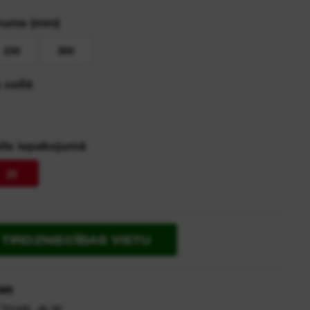
rums (mm)
230
300
 collā
its iepakojumā
25
TIRDZNIECĪBAS VIETU
as