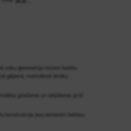
llā zobu ģeometrija noņem lielāku
ā gājienā, nodrošinot ātrāku
emdētai griešanai un iekļūšanai grūti
lu konstrukcija ļauj asmenim liekties,