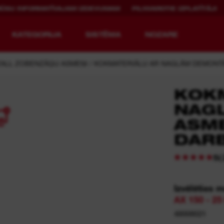
MŪSU INFORMATĪVAJAM IZDEVUMAM
PILNVAROTIE IZPLATĪTĀJI
KATEGORIJA
SISTĒMA
NOZARE
ALL ZOBENZĀĢU ASMEŅI
KOKMATERIĀLU AR NAGLĀM DEMONT
KOKM
NAGL
4
JAUNĀKĀ
ATKĀRTOTA
ASM
TEHNOLOĢISKĀ
UZLĀDE.
PAAUDZE.
DAR
MX FUEL™ Overview
REDLITHIUM™ USB
(
5
MX FUEL™ FORGE™
Izvēlēties 
AX 150 - 2
48008021