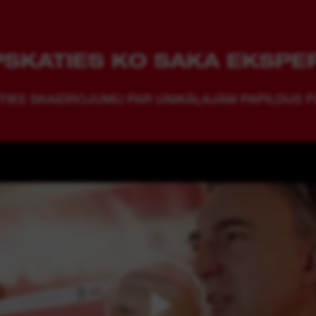
PSKATIES KO SAKA EKSPER
TIES SKAIDROJUMU PAR UNIKĀLAJĀM PAPILDUS 