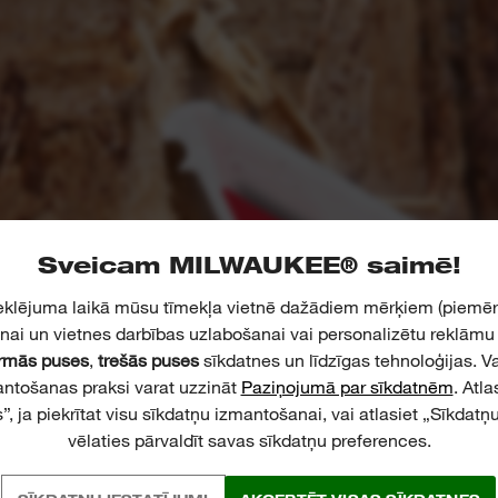
Sveicam MILWAUKEE® saimē!
klējuma laikā mūsu tīmekļa vietnē dažādiem mērķiem (piemēr
nai un vietnes darbības uzlabošanai vai personalizētu reklāmu r
rmās puses
,
trešās puses
sīkdatnes un līdzīgas tehnoloģijas. V
antošanas praksi varat uzzināt
Paziņojumā par sīkdatnēm
. Atl
”, ja piekrītat visu sīkdatņu izmantošanai, vai atlasiet „Sīkdatņu 
vēlaties pārvaldīt savas sīkdatņu preferences.