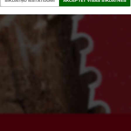
SĪKDATŅU IESTATĪJUMI
AKCEPTĒT VISAS SĪKDATNES