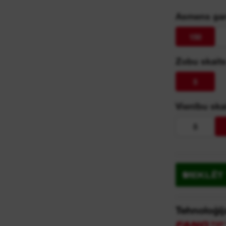
Asmens ga
150
Zobu skaits
5
Vienību ska
5
MEKLĒT 
Tehnoloģij