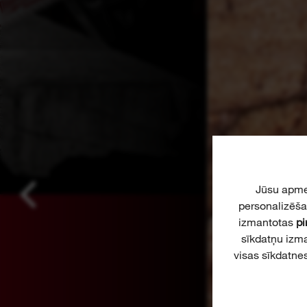
Jūsu apme
personalizēša
izmantotas
pi
sīkdatņu izm
visas sīkdatnes