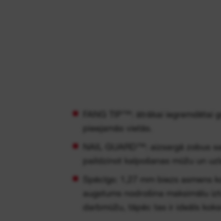
FANG TIP™: ātrākai iegremdētai gri
pieejamās vietās.
NAIL GUARD™: aizsargā zobus sa
paildzinot kalpošanas mūžu un uzla
Spēcīgs: 1,27 mm biezs asmens 
augstums nodrošina maksimālu izt
darbmūžu, tāpēc tas ir ideāls koks