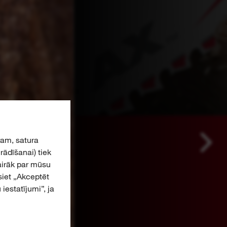
am, satura
ādīšanai) tiek
airāk par mūsu
asiet „Akceptēt
iestatījumi”, ja