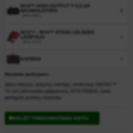
M18™ HIGH OUTPUT™ 5,5 AH
AKUMULATORS
2
M18 HB5.5
M12™ - M18™ ĀTRĀS UZLĀDES
LĀDĒTĀJS
1
M12-18 FC
KOFERIS
1
Standarta aprīkojums:
Sānu rokturis, dziļuma mērītājs, smērviela, FIXTEC™
13 mm pilnmetāla spīļpatrona, M18 FDDEXL īpaši
pielāgots putekļu nosūcējs
MEKLĒT TIRDZNIECĪBAS VIETU