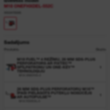
Izvēlēties modeli
M18 ONEFHXDEL-552C
4933478506
Sadalījums
Produkts
Skaits
M18 FUEL™ 4 REŽĪMU, 26 MM SDS-PLUS
PERFORATORS AR FIXTEC™
SPĪĻPATRONU UN ONE-KEY™
1
TEHNOLOĢIJU
M18 ONEFHX-0
26 MM SDS-PLUS PERFORATORU M18™
ĪPAŠI PIELĀGOTS PUTEKĻU NOSŪCĒJS
1
AR AUTOPULSE™
M18 FDDEXL-0