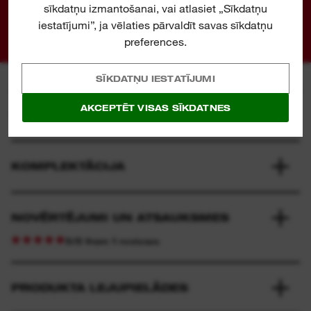
sīkdatņu izmantošanai, vai atlasiet „Sīkdatņu
01
02
03
04
iestatījumi”, ja vēlaties pārvaldīt savas sīkdatņu
preferences.
SĪKDATŅU IESTATĪJUMI
AKCEPTĒT VISAS SĪKDATNES
SPECIFIKĀCIJA
KOMPLEKTĀCIJA
NOVĒRTĒJUMI UN ATSAUKSMES
5/5 from 1 reviews
PRODUKTA LEJUPIELĀDES