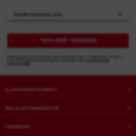
Norādiet tirdzniecības jomu
SAGLABĀT IZMAIŅAS
Informācija par jūsu personas datu apstrādes veidu un atteikšanos no mūsu
informatīvā izdevuma saņemšanas ir atrodama mūsu
paziņojumā par
konfidencialitāti
ELEKTROINSTRUMENTI
Urbšana un kalšana
ĀRA ELEKTROIEKĀRTAS
Stiprināšana
Zāles pļaušana
Slīpmašīnas un pulējamās mašīnas
PIEDERUMI
Zāģēšana un griešana
Drupinātāji