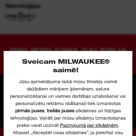
Tehnoloģijas
PIELIETOJUMA GALERIJA
Sveicam MILWAUKEE®
saimē!
Jūsu apmeklējuma laikā mūsu tīmekļa vietnē
dažādiem mērķiem (piemēram, satura
personalizēšanai un vietnes darbības uzlabošanai vai
personalizētu reklāmu rādīšanai) tiek izmantotas
pirmās puses
,
trešās puses
sīkdatnes un līdzīgas
tehnoloģijas. Vairāk par mūsu sīkdatņu izmantošanas
praksi varat uzzināt
Paziņojumā par sīkdatnēm
.
Atlasiet „Akceptēt visas sīkdatnes”, ja piekrītat visu