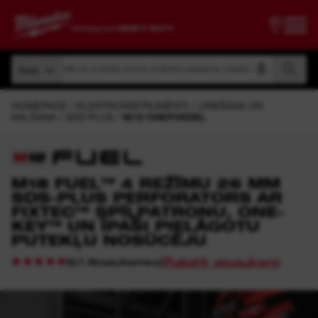
Meklēt pēc produkta numura, produkta nosaukuma, modeļa koda
Visas
Meklēt pēc produkta numura, produkta nosaukuma, modeļa koda
Visas
HOMEPAGE
ELEKTROINSTRUMENTI
URBŠANA UN
KALŠANA
SDS PLUS
M18 ONEFHXDEL
M18 FUEL™ 4 REŽĪMU 26 MM
SDS-PLUS PERFORATORS AR
FIXTEC™ SPĪĻPATRONU, ONE-
KEY™ UN ĪPAŠI PIELĀGOTU
PUTEKĻU NOSŪCĒJU
Rakstīt atsauksmi
(
1
Atsauksmes
)
5