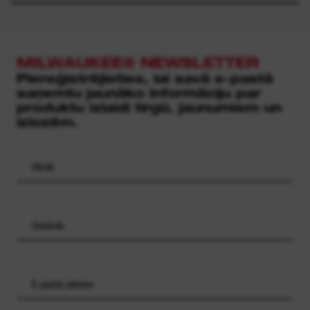
MILWAUKEE® NEWSLETTER
Piereģistrējieties, lai savā e-pastā
saņemtu jaunāko informāciju par
produktu izlaidi tirgū, jaunumiem un
izlozēm.