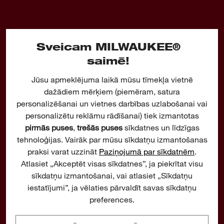
Sveicam MILWAUKEE®
TECHNOLOGY DRIVEN
saimē!
TOOLS
Jūsu apmeklējuma laikā mūsu tīmekļa vietnē
dažādiem mērķiem (piemēram, satura
Milwaukee® engineers don't just design tools, they
design tools to help you do your job better, faster and
personalizēšanai un vietnes darbības uzlabošanai vai
safer.
personalizētu reklāmu rādīšanai) tiek izmantotas
pirmās puses
,
trešās puses
sīkdatnes un līdzīgas
tehnoloģijas. Vairāk par mūsu sīkdatņu izmantošanas
praksi varat uzzināt
Paziņojumā par sīkdatnēm
.
Atlasiet „Akceptēt visas sīkdatnes”, ja piekrītat visu
sīkdatņu izmantošanai, vai atlasiet „Sīkdatņu
AUGSTAS
iestatījumi”, ja vēlaties pārvaldīt savas sīkdatņu
IZŠĶIRTSPĒJAS
preferences.
INDUSTRIĀLĀ LED
APGAISMOJUMA