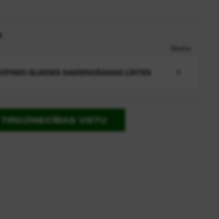
s
Skaits
OTNES SLIEDES SAVIENOŠANAS LĪSTES
1
TIRDZNIECĪBAS VIETU