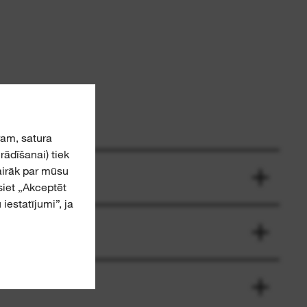
am, satura
ādīšanai) tiek
airāk par mūsu
asiet „Akceptēt
iestatījumi”, ja