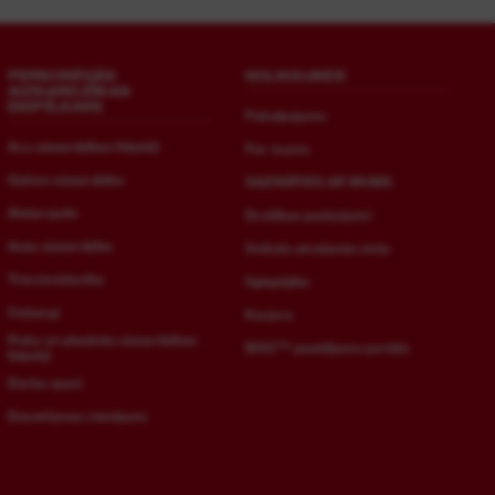
PERSONĪGĀS
MILWAUKEE
AIZSARDZĪBAS
EKIPĒJUMS
Pakalpojums
Acu aizsardzības līdzekļi
Par mums
Galvas aizsardzība
SAZINĀTIES AR MUMS
Atstarojošs
Drošības paziņojumi
Ausu aizsardzība
Veikalu atrašanās vieta
Triecienizturība
Ilgtspējība
Ceļsargi
Karjera
Roku un plaukstu aizsardzības
BOLT™ pasūtījumu portāls
līdzekļi
Darba apavi
Dzesēšanas risinājumi