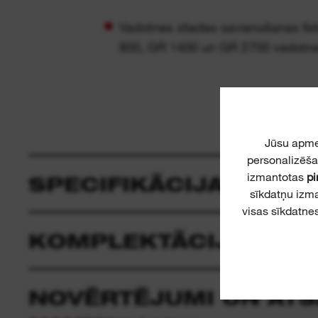
Vadotnes sliedes savienošanas līs
800, GR 1400 un GR 2700 vadotne
Jūsu apme
personalizēša
izmantotas
pi
SPECIFIKĀCIJA
sīkdatņu izm
visas sīkdatnes
KOMPLEKTĀCIJA
NOVĒRTĒJUMI UN AT