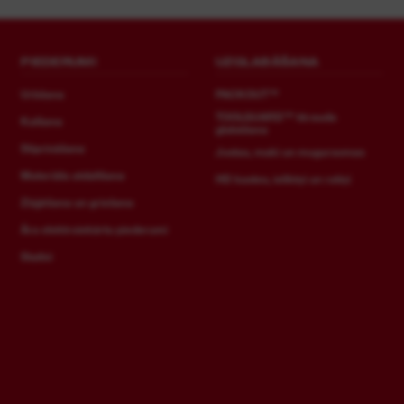
PIEDERUMI
UZGLABĀŠANA
Urbšana
PACKOUT™
TOOLGUARD™ tērauda
Kalšana
glabāšana
Stiprināšana
Jostas, maki un mugursomas
Materiāla atdalīšana
HD kastes, ieliktņi un ratiņi
Zāģēšana un griešana
Āra elektroiekārtu piederumi
Statīvi