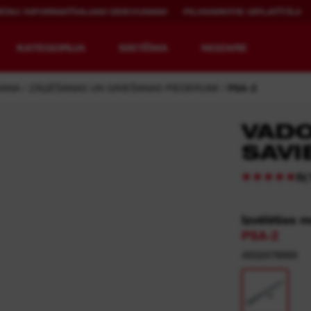
MŪSU INFORMATĪVAJAM IZDEVUMAM
PILNVAROTIE IZPLATĪTĀJI
KATEGORIJA
SISTĒMA
NOZARE
ŠANA
ZĀĢĒŠANAS UN GRIEŠANAS PIEDERUMI
PSA-2
VADO
SAVI
JAUNĀKĀ
ATKĀRTOTA
TEHNOLOĢISKĀ
UZLĀDE.
(
5
PAAUDZE.
MX FUEL™ Overview
REDLITHIUM™ USB
Izvēlēties 
PSA-2
MX FUEL™ FORGE™
4932479069