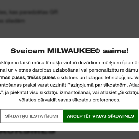
tes, kas paredzētas GR
s sliedēm
Sveicam MILWAUKEE® saimē!
klējuma laikā mūsu tīmekļa vietnē dažādiem mērķiem (piemēr
nai un vietnes darbības uzlabošanai vai personalizētu reklāmu r
rmās puses
,
trešās puses
sīkdatnes un līdzīgas tehnoloģijas. V
antošanas praksi varat uzzināt
Paziņojumā par sīkdatnēm
. Atl
”, ja piekrītat visu sīkdatņu izmantošanai, vai atlasiet „Sīkdatņu 
vēlaties pārvaldīt savas sīkdatņu preferences.
SĪKDATŅU IESTATĪJUMI
AKCEPTĒT VISAS SĪKDATNES
SAUKSMES