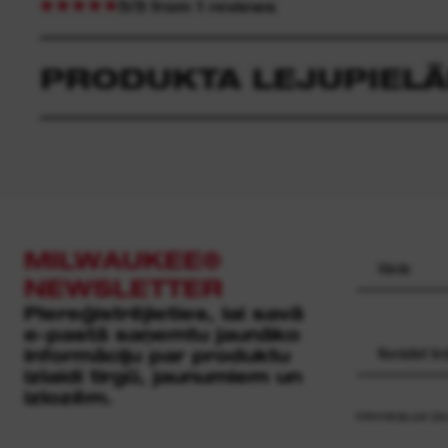
5/5 from 1 reviews
PRODUKTA LEJUPIEL
MILWAUKEE®
NEWSLETTER
Piereģistrējieties, lai savā
e-pastā saņemtu jaunāko
informāciju par produktu
Norādiet ti
izlaidi tirgū, jaunumiem un
izlozēm.
Informācija par j