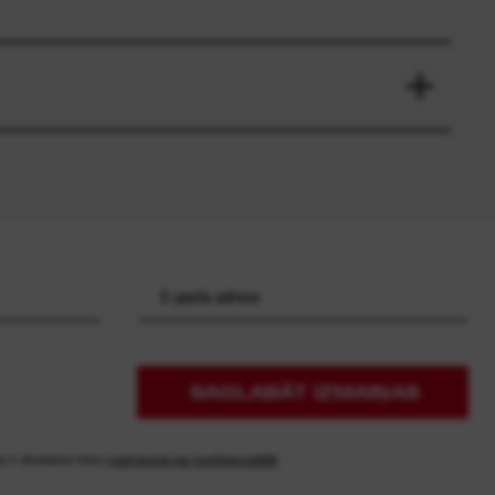
SAGLABĀT IZMAIŅAS
as ir atrodama mūsu
paziņojumā par konfidencialitāti