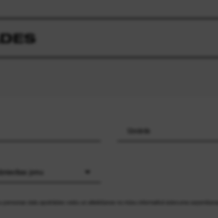
ĀDES
rdzniecības jomu
ūsu personas datu apstrādes veidu un atteikšanos no mūsu informatīvā izdevuma saņemšan