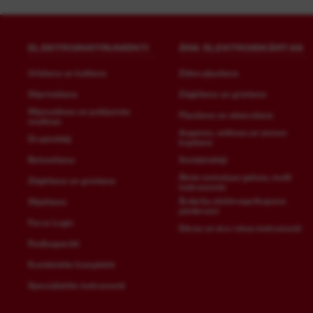
ELEKTROINSTRUMENTI
ĀRA ELEKTROIEKĀRTAS
Urbšana un kalšana
Zāles pļaušana
Stiprināšana
Zāģēšana un griešana
Slīpmašīnas un pulējamās
Pļaušana un atzarošana
mašīnas
Augsnes, velēnas un zemes
Drupinātāji
kopšana
Betonēšana
Smidzinātāji
Ātrās nomaiņas galvas, multi
Zāģēšana un griešana
instruments
Ārdarbu elektroaprīkojuma
Slīpēšana
piederumi
Force Logic
Dārza un āra rokas instrumenti
Radioaparāti
Kombinētie komplekti
Specializētie instrumenti