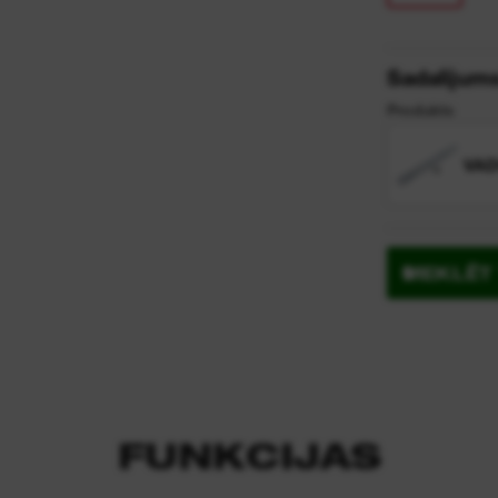
Sadalījum
Produkts
VAD
MEKLĒT 
FUNKCIJAS