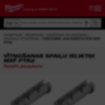
Meklēt pēc produkta numura, produkta nosaukuma, modeļa koda
Visas
Meklēt pēc produkta numura, produkta nosaukuma, modeļa koda
Visas
HOMEPAGE
PIEDERUMI
ZĀĢĒŠANA UN GRIEŠANA
CAURUĻU VĪTŅOŠANA
THREADING JAW INSERTS FOR MXF
PTR2
VĪTŅOŠANAS SPAIĻU IELIKTŅI
MXF PTR2
Rakstīt atsauksmi