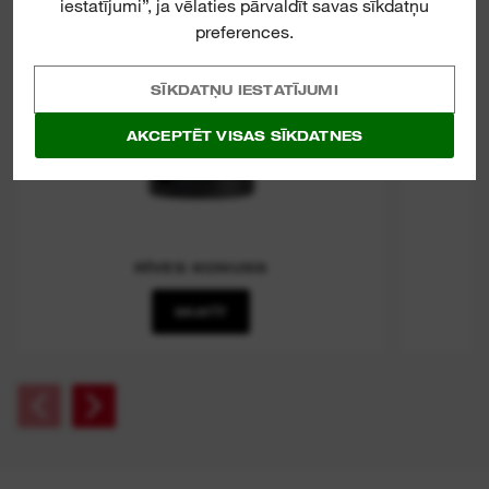
iestatījumi”, ja vēlaties pārvaldīt savas sīkdatņu
preferences.
SĪKDATŅU IESTATĪJUMI
AKCEPTĒT VISAS SĪKDATNES
RĪVES KONUSS
SKATĪT