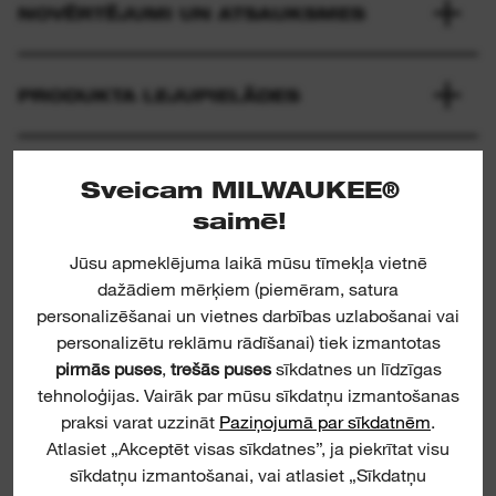
NOVĒRTĒJUMI UN ATSAUKSMES
PRODUKTA LEJUPIELĀDES
Sveicam MILWAUKEE®
saimē!
Jūsu apmeklējuma laikā mūsu tīmekļa vietnē
dažādiem mērķiem (piemēram, satura
personalizēšanai un vietnes darbības uzlabošanai vai
PTR2 RC
personalizētu reklāmu rādīšanai) tiek izmantotas
pirmās puses
,
trešās puses
sīkdatnes un līdzīgas
tehnoloģijas. Vairāk par mūsu sīkdatņu izmantošanas
praksi varat uzzināt
Paziņojumā par sīkdatnēm
.
Atlasiet „Akceptēt visas sīkdatnes”, ja piekrītat visu
sīkdatņu izmantošanai, vai atlasiet „Sīkdatņu