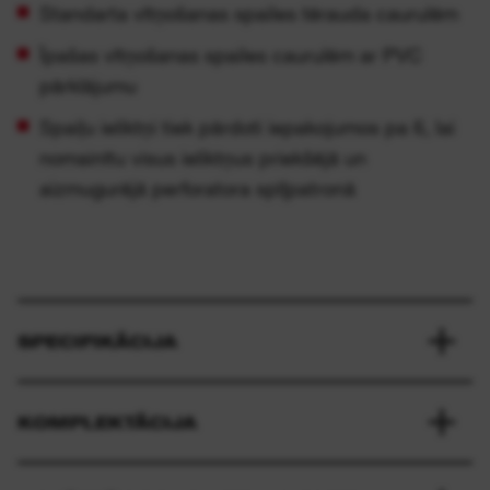
Standarta vītņošanas spailes tērauda caurulēm
Īpašas vītņošanas spailes caurulēm ar PVC
pārklājumu
Spaiļu ieliktņi tiek pārdoti iepakojumos pa 6, lai
nomainītu visus ieliktņus priekšējā un
aizmugurējā perforatora spīļpatronā
SPECIFIKĀCIJA
KOMPLEKTĀCIJA