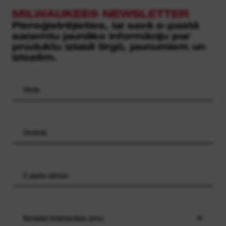
MILWAUKEE® NEWSLETTER
Piereģistrējieties, lai savā e-pastā
saņemtu jaunāko informāciju par
produktu izlaidi tirgū, jaunumiem un
izlozēm.
Norādiet tirdzniecības jomu