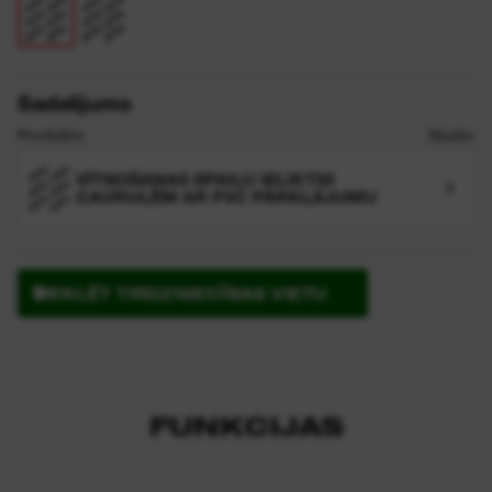
Sadalījums
Produkts
Skaits
VĪTŅOŠANAS SPAIĻU IELIKTŅI
1
CAURULĒM AR PVC PĀRKLĀJUMU
MEKLĒT TIRDZNIECĪBAS VIETU
FUNKCIJAS