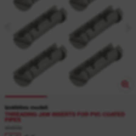
Izvēlēties modeli
THREADING JAW INSERTS FOR PVC COATED
PIPES
49165102